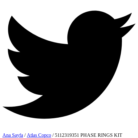
Ana Sayfa
/
Atlas Copco
/ 5112319351 PHASE RINGS KIT