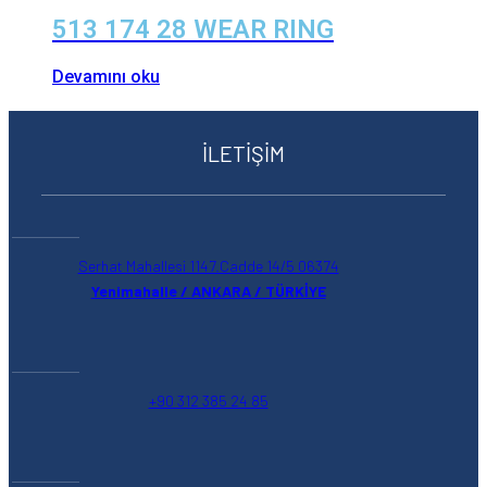
513 174 28 WEAR RING
Devamını oku
İLETİŞİM
Serhat Mahallesi 1147.Cadde 14/5 06374
Yenimahalle / ANKARA / TÜRKİYE
+90 312 385 24 85