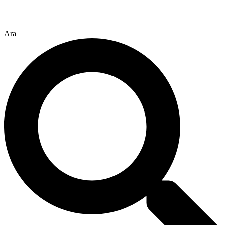
İçeriğe
atla
Ara