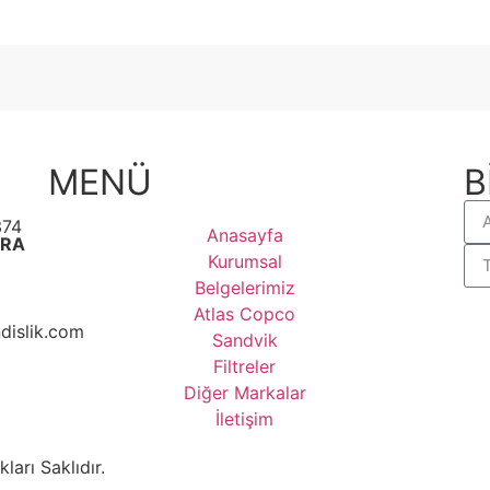
MENÜ
B
374
Anasayfa
ARA
Kurumsal
Belgelerimiz
Atlas Copco
islik.com
Sandvik
Filtreler
Diğer Markalar
İletişim
arı Saklıdır.