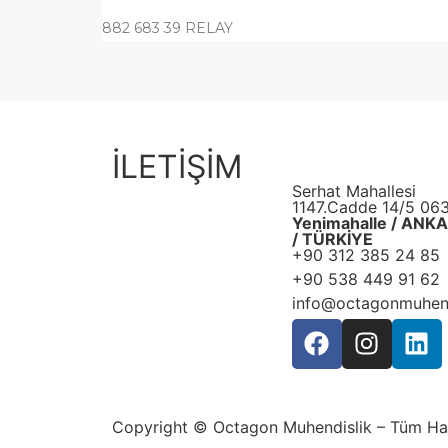
882 683 39 RELAY
İLETİŞİM
Serhat Mahallesi
1147.Cadde 14/5 06
Yenimahalle / ANK
/ TÜRKİYE
+90 312 385 24 85
+90 538 449 91 62
info@octagonmuhend
Copyright © Octagon Muhendislik – Tüm Hakl