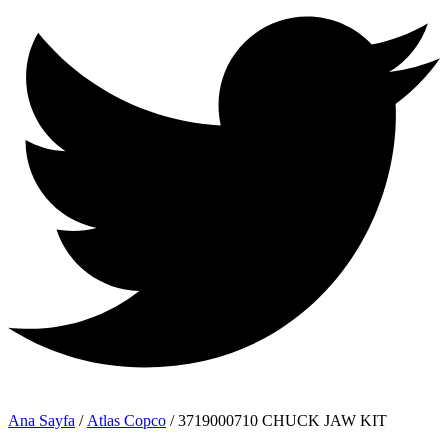
Ana Sayfa
/
Atlas Copco
/ 3719000710 CHUCK JAW KIT