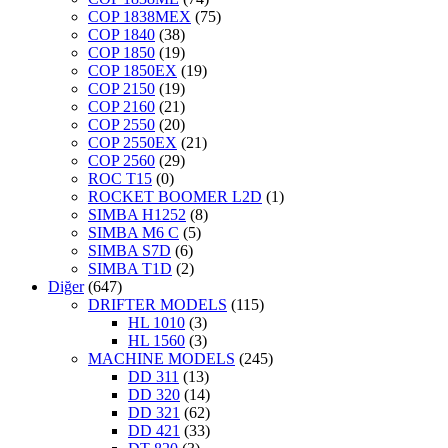
COP 1838MEX
(75)
COP 1840
(38)
COP 1850
(19)
COP 1850EX
(19)
COP 2150
(19)
COP 2160
(21)
COP 2550
(20)
COP 2550EX
(21)
COP 2560
(29)
ROC T15
(0)
ROCKET BOOMER L2D
(1)
SIMBA H1252
(8)
SIMBA M6 C
(5)
SIMBA S7D
(6)
SIMBA T1D
(2)
Diğer
(647)
DRIFTER MODELS
(115)
HL 1010
(3)
HL 1560
(3)
MACHINE MODELS
(245)
DD 311
(13)
DD 320
(14)
DD 321
(62)
DD 421
(33)