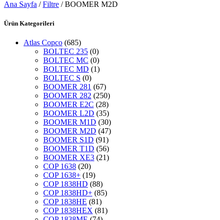
Ana Sayfa
/
Filtre
/ BOOMER M2D
Ürün Kategorileri
Atlas Copco
(685)
BOLTEC 235
(0)
BOLTEC MC
(0)
BOLTEC MD
(1)
BOLTEC S
(0)
BOOMER 281
(67)
BOOMER 282
(250)
BOOMER E2C
(28)
BOOMER L2D
(35)
BOOMER M1D
(30)
BOOMER M2D
(47)
BOOMER S1D
(91)
BOOMER T1D
(56)
BOOMER XE3
(21)
COP 1638
(20)
COP 1638+
(19)
COP 1838HD
(88)
COP 1838HD+
(85)
COP 1838HE
(81)
COP 1838HEX
(81)
COP 1838ME
(74)