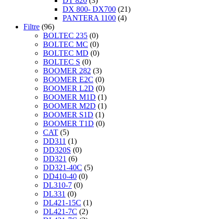
DT 820
(3)
DX 800- DX700
(21)
PANTERA 1100
(4)
Filtre
(96)
BOLTEC 235
(0)
BOLTEC MC
(0)
BOLTEC MD
(0)
BOLTEC S
(0)
BOOMER 282
(3)
BOOMER E2C
(0)
BOOMER L2D
(0)
BOOMER M1D
(1)
BOOMER M2D
(1)
BOOMER S1D
(1)
BOOMER T1D
(0)
CAT
(5)
DD311
(1)
DD320S
(0)
DD321
(6)
DD321-40C
(5)
DD410-40
(0)
DL310-7
(0)
DL331
(0)
DL421-15C
(1)
DL421-7C
(2)