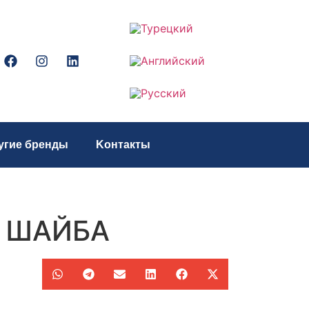
угие бренды
Kонтакты
8 ШАЙБА