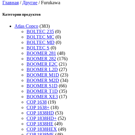
Главная
/
Другие
/ Furukawa
Категории продуктов
Atlas Copco
(383)
BOLTEC 235
(0)
BOLTEC MC
(0)
BOLTEC MD
(0)
BOLTEC S
(0)
BOOMER 281
(48)
BOOMER 282
(176)
BOOMER E2C
(21)
BOOMER L2D
(27)
BOOMER M1D
(23)
BOOMER M2D
(34)
BOOMER S1D
(66)
BOOMER T1D
(35)
BOOMER XE3
(17)
COP 1638
(19)
COP 1638+
(18)
COP 1838HD
(53)
COP 1838HD+
(52)
COP 1838HE
(49)
COP 1838HEX
(49)
COP 1838ME
(48)